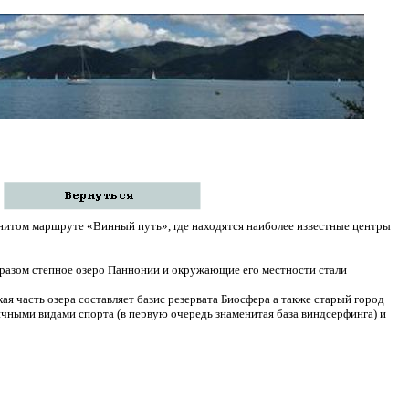
енитом маршруте «Винный путь», где находятся наиболее известные центры
азом степное озеро Паннонии и окружающие его местности стали
кая часть озера составляет базис резервата Биосфера а также старый город
личными видами спорта (в первую очередь знаменитая база виндсерфинга) и