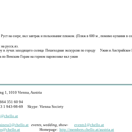
опорт
 Руст на озере, вкл завтрак и пользование пляжом. (Пляж в 600 м , помимо купания в 
на русск.яз.
зеру в лучах заходящего солнца Пешеходная экскурсия по городу Ужин и
Австрийское
а по Венским Горам на горном паровозике вкл ужин
ng 1, 1010 Vienna, Austria
664 351 60 94
43 1 943-98-69 Skype: Vienna Society
l@chello.at
siness1@chello.at
events, wedding, show
-
events1@chello.at
ps@chello.at
Homepage:
http://members.chello.at/austria.at