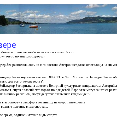
зере
 один из вариантов отдыха на чистых альпийских
рут озеро по вашим запросам
лер Зее расположилось на юго-востоке Австрии недалеко от столицы на знам
йзидлер Зее официально внесен ЮНЕСКО в Лист Мирового Наследия.Таким обр
тью для всего человечества".
Нойзидлер Зее признана вместе с Венгрией культурным ландшафтом
. Австрийс
паться, спуск пологий, что идеально для детей. Взрослые могут заняться раз
ным винным регионом, могут дегустировать вина каждый день
J
а в аэропорту трансфер в гостиницу на озеро Размещение
, водные и летние виды спорта…
ное время, водные и летние виды спорта…