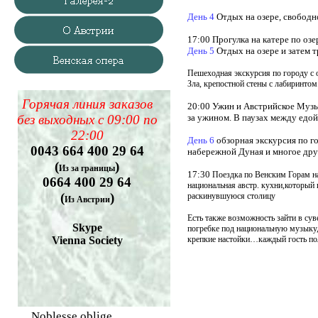
День 4
Отдых на озере, свободн
17:00 Прогулка на катере по озе
День 5
Отдых на озере и затем 
Пешеходная экскурсия по городу с 
Зла, крепостной стены с лабиринтом
Горячая линия заказов
20:00 Ужин и
Австрийское Музык
без выходных с 09:00 по
за ужином. В паузах между едой
22:00
День 6
обзорная экскурсия по г
0043 664 400 29 64
набережной Дуная и многое друг
(
)
Из за границы
17:30
Поездка по Венским Горам н
0664 400 29 64
национальная австр. кухни,который
(
)
раскинувшуюся столицу
Из Австрии
Есть также возможность зайти в су
Skype
погребке под национальную музыку, 
Vienna Society
крепкие настойки…каждый гость пол
Noblesse oblige