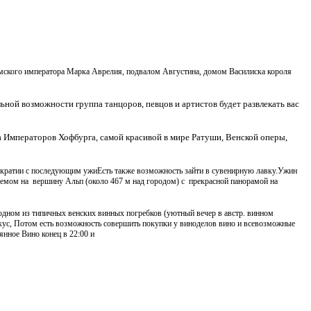
имского императора Марка Аврелия, подвалом Августина, домом Василиска короля
ной возможности группа танцоров, певцов и артистов будет развлекать вас
а Императоров Хофбурга, самой красивой в мире Ратуши, Венской оперы,
ократии с последующим ужиЕсть также возможность зайти в сувенирную лавку.Ужин
ьемом на вершину Альп (около 467 м над городом) с прекрасной панорамой на
 одном из типичных венских винных погребков (уютный вечер в австр. винном
 вкус, Потом есть возможность совершить покупки у виноделов вино
и всевозможные
янное Вино конец в 22:00
и