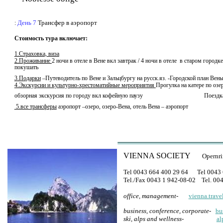
День 7
Трансфер в аэр
:
Стоимость тура включает:
1.Страховка, виза
2.Проживание
2 ночи в отеле в Вене вкл завтрак / 4 ночи в отеле
в старом городке
покушать
3.Подарки
–Путеводитель по Вене и Зальцбургу на русск.яз. -Городской план Вены 
4.Экскурсии и культурно-хрестоматийные мероприятия
Прогулка на катере по о
обзорная экскурсия по городу вкл кофейную паузу
Поездк
5.все трансферы
аэропорт –озеро, озеро-Вена, отель Вена – аэропорт
VIENNA SOCIETY
Opernri
Tel 0043 664 400 29 64 Tel 0043 
Tel
./Fax 0043 1 942-08-02 Tel. 00
office, management-
vienna.trave
business, conference, corporate
-
bu
ski, alps and wellness-
al