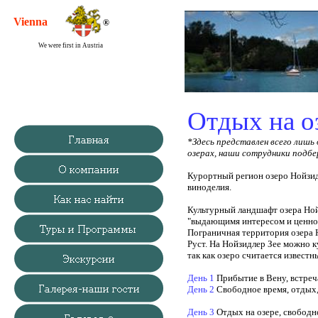
Vienna
Society
®
We were first in Austria
Отдых на о
*Здесь представлен всего лишь
озерах, наши сотрудники подбе
Курортный регион озеро Нойзид
виноделия.
Культурный ландшафт озера Но
"выдающимя интересом и ценнос
Пограничная территория озера 
Руст.
На Нойзидлер Зее можно ку
так как озеро считается извест
День 1
Прибытие в Вену, встреч
День 2
Свободное время, отдых
День 3
Отдых
на озере, свобод