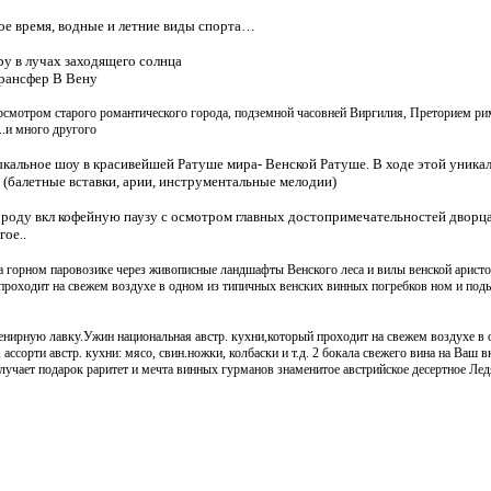
ое время, водные и летние виды спорта…
ру в лучах заходящего солнца
трансфер В Вену
осмотром старого романтического города, подземной часовней Виргилия, Преторием р
..и много другого
альное шоу в красивейшей Ратуше мира- Венской Ратуше. В ходе этой уникаль
 (балетные вставки, арии, инструментальные мелодии)
ороду вкл кофейную паузу с осмотром главных достопримечательностей дворц
ое..
а горном паровозике
через живописные ландшафты Венского леса и вилы венской арист
 проходит на свежем воздухе в одном из типичных венских винных погребков ном и под
венирную лавку.Ужин национальная австр. кухни,который проходит на свежем воздухе в
ассорти австр. кухни: мясо, свин.ножки, колбаски и т.д. 2 бокала свежего вина на Ваш
учает подарок раритет и мечта винных гурманов знаменитое австрийское десертное Лед