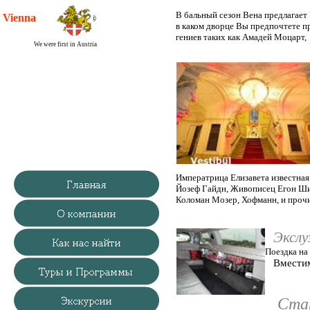
В бальный сезон Вена предлагает
Vienna
Society
®
в каком дворце Вы предпочтете пр
гениев таких как Амадей Моцарт,
We were first in Austria
Императрица Елизавета известная
Йозеф Гайдн,
Живописец Егон Шил
Коломан Мозер, Хофманн, и прочие
Экслу
Поездка на бал, дискотеку 
Вместимость 8 
Стань звездо