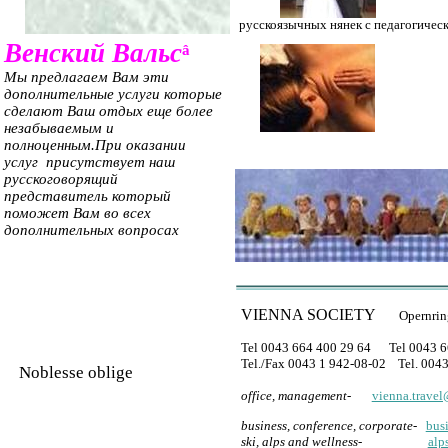
русскоязычных нянек с педагогичес
Венский Вальс
â
Мы предлагаем Вам эти
дополнительные услуги которые
сделают Ваш отдых еще более
незабываемым и
полноценным.При оказании
услуг присутствует наш
русскоговорящий
представитель который
поможет Вам во всех
дополнительных вопросах
VIENNA SOCIETY
Opernrin
Tel 0043 664 400 29 64 Tel 0043 6
Tel./Fax 0043 1 942-08-02 Tel. 004
Noblesse oblige
office, management-
vienna.travel
business, conference, corporate
-
bus
ski, alps and wellness-
alp