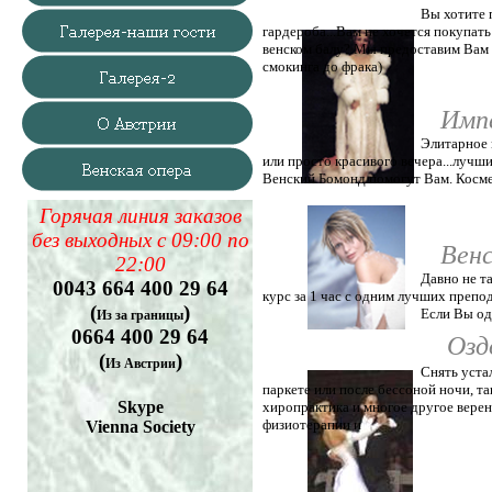
Вы хотите попасть на ба
гардероба...Вам не хочется п
венском балу? Мы предоста
смокинга до фрака)
Имперский им
Элитарное мероприятие
или просто красивого вече
Венский Бомонд помогут Ва
Австрии и лучшие
Горячая линия заказов
без выходных с 09:00 по
Венский Валь
22:00
Давно не танцевали Ва
0043 664 400 29 64
курс за 1 час с одним лучш
(
)
Если Вы одни то также пре
Из за границы
0664 400 29 64
Озд
(
)
Из Австрии
Снять усталость до ме
паркете или после бессон
Skype
хиропрактика и многое друг
физиотерапии и массаж
Vienna Society
Родители на к